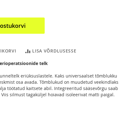
 ostukorvi
VIKORVI
LISA VÕRDLUSESSE
erioperatsioonide telk
nneltelk eriüksuslastele. Kaks universaalset tõmblukku
eskmist osa avada. Tõmblukud on muudetud veekindlaks
älja töötatud kaitsete abil. Integreeritud sääsevõrgu saab
 Viis silmust tagaküljel hoiavad isoleerivat matti paigal.