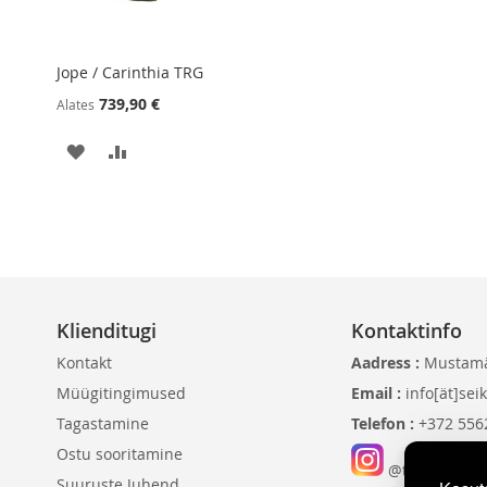
Jope / Carinthia TRG
739,90 €
Alates
LISA
LISA
SOOVIKORVI
VÕRDLUSESSE
Klienditugi
Kontaktinfo
Kontakt
Aadress :
Mustamäe 
Müügitingimused
Email :
info[ät]sei
Tagastamine
Telefon :
+372 556
Ostu sooritamine
@tacticalesto
Suuruste Juhend