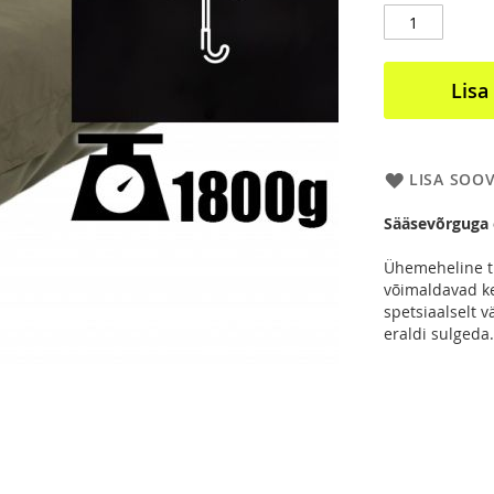
Lisa
LISA SOO
Sääsevõrguga 
Ühemeheline tu
võimaldavad k
spetsiaalselt v
eraldi sulgeda.