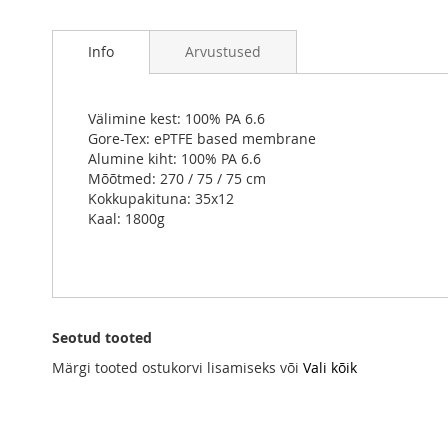
Skip
to
Info
Arvustused
the
beginning
of
the
Välimine kest: 100% PA 6.6
images
Gore-Tex: ePTFE based membrane
gallery
Alumine kiht: 100% PA 6.6
Mõõtmed: 270 / 75 / 75 cm
Kokkupakituna: 35x12
Kaal: 1800g
Seotud tooted
Märgi tooted ostukorvi lisamiseks või
Vali kõik