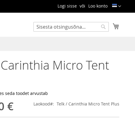
Language
Logi sisse
Loo konto
Ostukor
Otsi
Otsi
/ Carinthia Micro Tent
es seda toodet arvustab
0 €
Laokood
Telk / Carinthia Micro Tent Plus