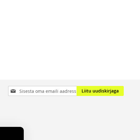
Sign
Liitu uudiskirjaga
Up
for
Our
Newsletter: