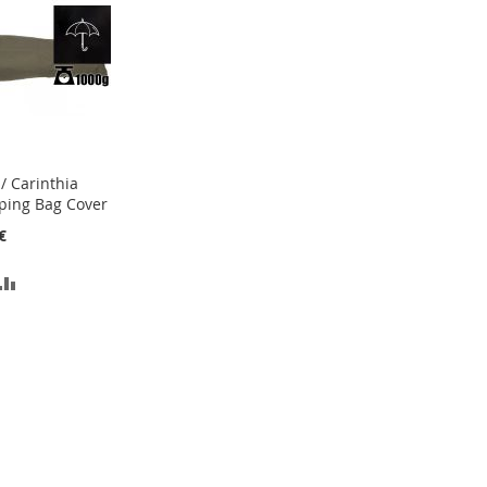
 / Carinthia
ping Bag Cover
korvi
€
A
LISA
OVIKORVI
VÕRDLUSESSE