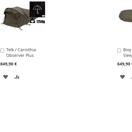
Telk / Carinthia
Bivy
Lisa
Lisa
Observer Plus
Slee
ostukorvi
ostu
849,90 €
649,90 
LISA
LISA
LIS
SOOVIKORVI
VÕRDLUSESSE
SO