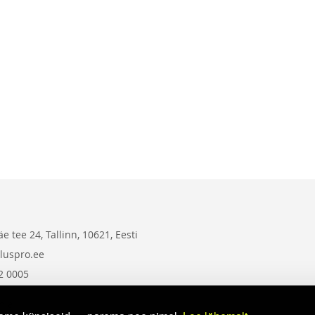
tee 24, Tallinn, 10621, Eesti
kluspro.ee
2 0005
nia