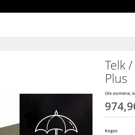
Telk 
Plus
Ole esimene, k
974,9
Kogus