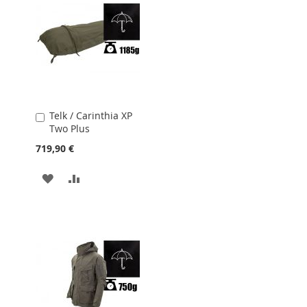
Telk / Carinthia XP
Lisa
Two Plus
ostukorvi
719,90 €
LISA
LISA
SOOVIKORVI
VÕRDLUSESSE