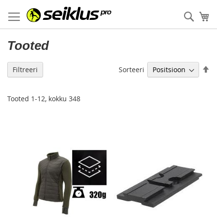
Skip
to
Otsi
Os
Content
Tooted
M
Sorteeri
Filtreeri
ka
jä
Tooted
1
-
12
, kokku
348