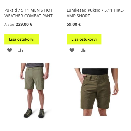
Püksid / 5.11 MEN'S HOT
Lühikesed Püksid / 5.11 HIKE-
WEATHER COMBAT PANT
AMP SHORT
229,00 €
59,00 €
Alates
Lisa ostukorvi
Lisa ostukorvi
LISA
LISA
LISA
LISA
SOOVIKORVI
VÕRDLUSESSE
SOOVIKORVI
VÕRDLUSESSE