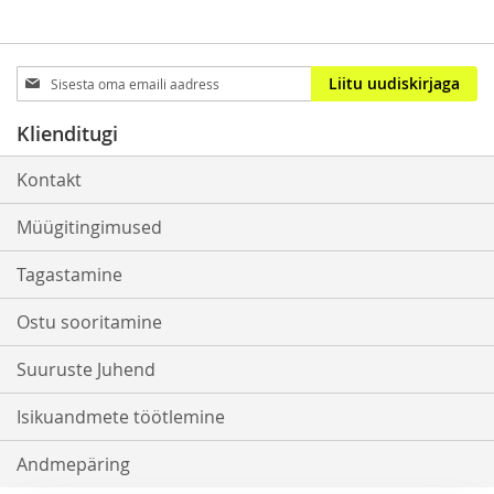
Sign
Liitu uudiskirjaga
Up
for
Klienditugi
Our
Newsletter:
Kontakt
Müügitingimused
Tagastamine
Ostu sooritamine
Suuruste Juhend
Isikuandmete töötlemine
Andmepäring