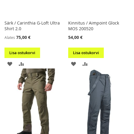
Särk / Carinthia G-Loft Ultra
Kinnitus / Aimpoint Glock
Shirt 2.0
MOS 200520
75,00 €
54,00 €
Alates
Lisa ostukorvi
Lisa ostukorvi
LISA
LISA
LISA
LISA
SOOVIKORVI
VÕRDLUSESSE
SOOVIKORVI
VÕRDLUSESSE