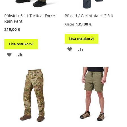
Püksid / 5.11 Tactical Force
Püksid / Carinthia HIG 3.0
Rain Pant
139,00 €
Alates
219,00 €
Lisa ostukorvi
Lisa ostukorvi
LISA
LISA
LISA
LISA
SOOVIKORVI
VÕRDLUSESSE
SOOVIKORVI
VÕRDLUSESSE