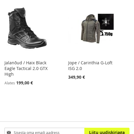
Jalanõud / Haix Black
Jope / Carinthia G-Loft
Eagle Tactical 2.0 GTX
ISG 2.0
High
349,90 €
199,00 €
Alates
Sign
Liitu uudiskirjaga