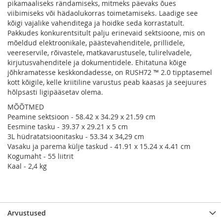
pikamaaliseks rändamiseks, mitmeks päevaks õues
viibimiseks või hädaolukorras toimetamiseks. Laadige see
kõigi vajalike vahenditega ja hoidke seda korrastatult.
Pakkudes konkurentsitult palju erinevaid sektsioone, mis on
mõeldud elektroonikale, päästevahenditele, prillidele,
veereservile, rõivastele, matkavarustusele, tulirelvadele,
kirjutusvahenditele ja dokumentidele. Ehitatuna kõige
jõhkramatesse keskkondadesse, on RUSH72 ™ 2.0 tipptasemel
kott kõigile, kelle kriitiline varustus peab kaasas ja seejuures
hõlpsasti ligipääsetav olema.
MÕÕTMED
Peamine sektsioon - 58.42 x 34.29 x 21.59 cm
Eesmine tasku - 39.37 x 29.21 x 5 cm
3L hüdratatsioonitasku - 53.34 x 34,29 cm
Vasaku ja parema külje taskud - 41.91 x 15.24 x 4.41 cm
Kogumaht - 55 liitrit
Kaal - 2,4 kg
Arvustused