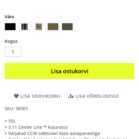
Värv
Kogus
Lisa ostukorvi
LISA SOOVIKORVI
LISA VÕRDLUSESSE
SKU: 56565
+ 55L
+ 5.11 Center Line ™ kujundus
+ Varjatud CCW-sektsioon koos aasapaneeliga