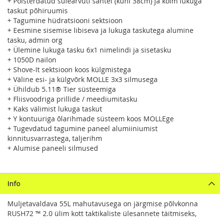
+ Polsterdatud sülearvuti sahtel (kuni 38cm) ja kolm lukuga
taskut põhiruumis
+ Tagumine hüdratsiooni sektsioon
+ Eesmine sisemise libiseva ja lukuga taskutega alumine
tasku, admin org
+ Ülemine lukuga tasku 6x1 nimelindi ja sisetasku
+ 1050D nailon
+ Shove-It sektsioon koos külgmistega
+ Väline esi- ja külgvõrk MOLLE 3x3 silmusega
+ Ühildub 5.11® Tier süsteemiga
+ Fliisvoodriga prillide / meediumitasku
+ Kaks välimist lukuga taskut
+ Y kontuuriga õlarihmade süsteem koos MOLLEge
+ Tugevdatud tagumine paneel alumiiniumist
kinnitusvarrastega, taljerihm
+ Alumise paneeli silmused
Info
Muljetavaldava 55L mahutavusega on järgmise põlvkonna
RUSH72 ™ 2.0 ülim kott taktikaliste ülesannete täitmiseks,