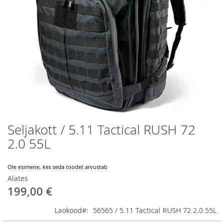
Seljakott / 5.11 Tactical RUSH 72
Skip
to
2.0 55L
the
beginning
of
Ole esimene, kes seda toodet arvustab
the
Alates
images
199,00 €
gallery
Laokood
56565 / 5.11 Tactical RUSH 72 2.0 55L