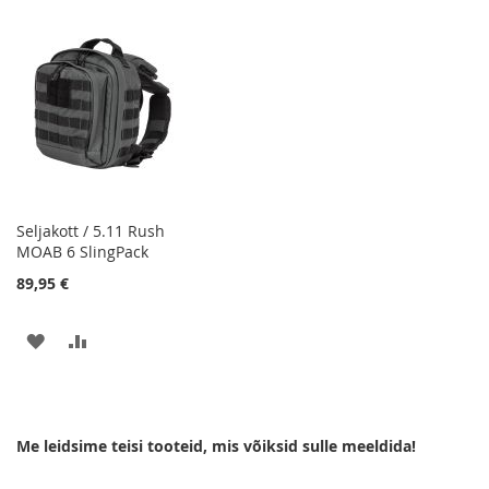
SOOVIKORVI
VÕRDLUSESSE
SOOVIKORVI
VÕRDLUSESSE
Seljakott / 5.11 Rush
MOAB 6 SlingPack
89,95 €
LISA
LISA
SOOVIKORVI
VÕRDLUSESSE
Me leidsime teisi tooteid, mis võiksid sulle meeldida!