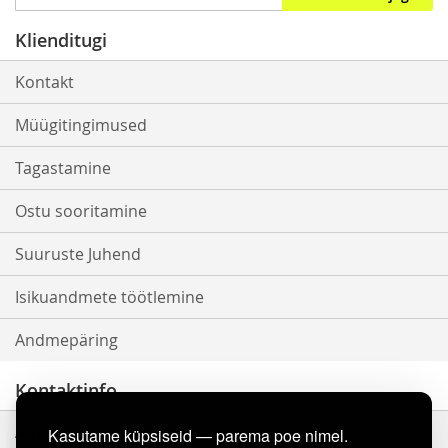
Up
for
Klienditugi
Our
Newsletter:
Kontakt
Müügitingimused
Tagastamine
Ostu sooritamine
Suuruste Juhend
Isikuandmete töötlemine
Andmepäring
Kontaktinfo
Aadress :
Mustamäe tee 24, Tallinn, 10621, Eesti
Kasutame küpsiseid — parema poe nimel.